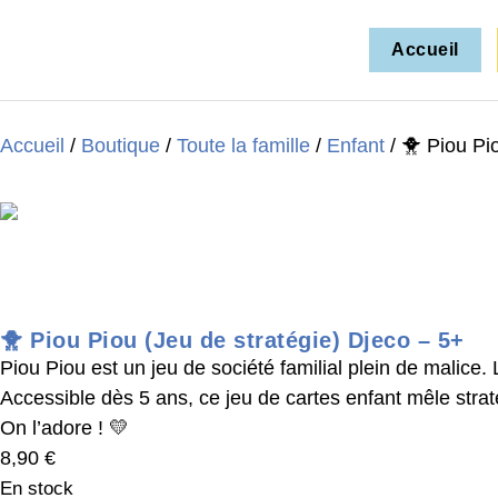
Accueil
Accueil
/
Boutique
/
Toute la famille
/
Enfant
/ 🐥 Piou Pi
🐥 Piou Piou (Jeu de stratégie) Djeco – 5+
Piou Piou est un jeu de société familial plein de malice.
Accessible dès 5 ans, ce jeu de cartes enfant mêle strat
On l’adore ! 💛
8,90
€
En stock