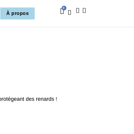
0
À propos
 protégeant des renards !