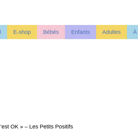
l
E-shop
Bébés
Enfants
Adultes
À
’est OK » – Les Petits Positifs