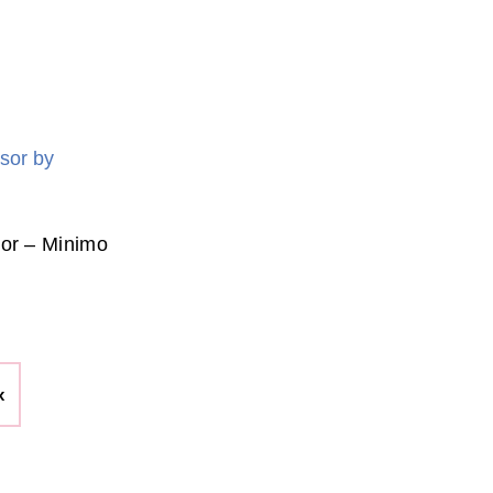
sor – Minimo
x