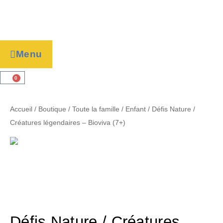
Menu
0
Accueil
/
Boutique
/
Toute la famille
/
Enfant
/ Défis Nature /
Créatures légendaires – Bioviva (7+)
Défis Nature / Créatures