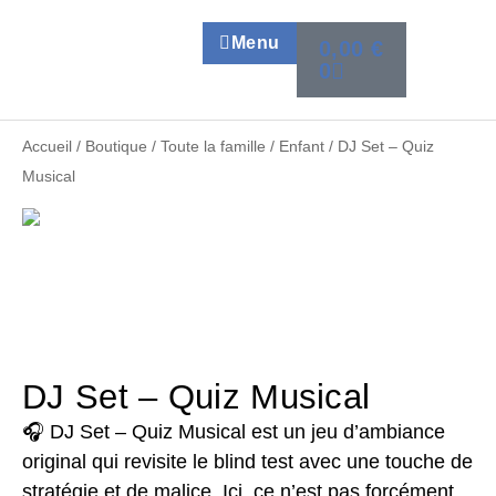
Menu
0,00
€
0
Accueil
/
Boutique
/
Toute la famille
/
Enfant
/ DJ Set – Quiz
Musical
DJ Set – Quiz Musical
🎧 DJ Set – Quiz Musical est un jeu d’ambiance
original qui revisite le blind test avec une touche de
stratégie et de malice. Ici, ce n’est pas forcément