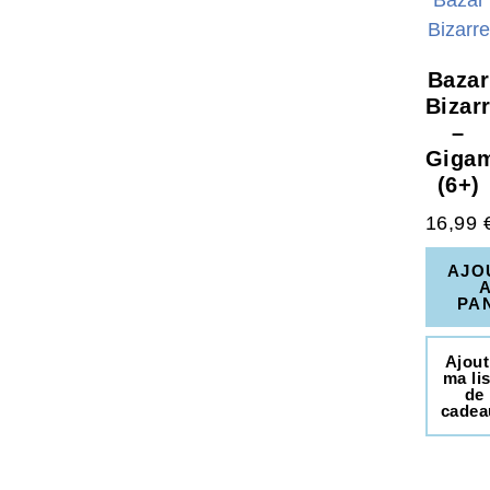
Bazar
Bizar
–
Giga
(6+)
16,99
AJO
PA
Ajout
ma lis
de
cadea