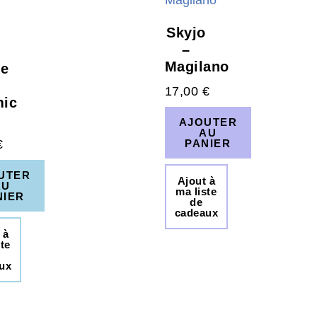
Skyjo
–
Magilano
re
17,00
€
mic
AJOUTER
AU
€
PANIER
UTER
Ajout à
AU
ma liste
NIER
de
cadeaux
 à
te
ux