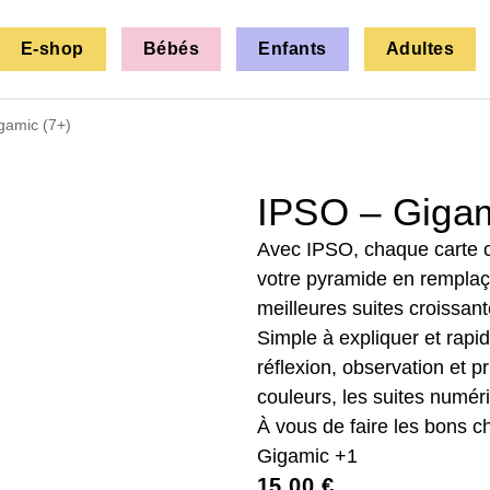
E-shop
Bébés
Enfants
Adultes
gamic (7+)
IPSO – Gigam
Avec IPSO, chaque carte 
votre pyramide en remplaça
meilleures suites croissa
Simple à expliquer et rapid
réflexion, observation et pr
couleurs, les suites numér
À vous de faire les bons 
Gigamic +1
15,00
€