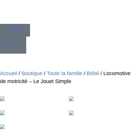
MENU
0,00
€
0
Accueil
/
Boutique
/
Toute la famille
/
Bébé
/ Locomotive
de motricité – Le Jouet Simple