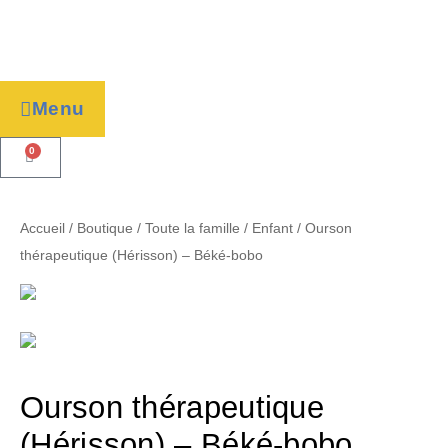
Menu
0
Accueil
/
Boutique
/
Toute la famille
/
Enfant
/ Ourson
thérapeutique (Hérisson) – Béké-bobo
Ourson thérapeutique
(Hérisson) – Béké-bobo