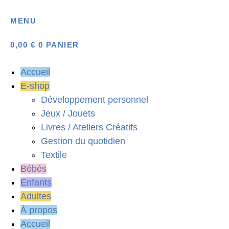
Aller
au
MENU
contenu
0,00
€
0
PANIER
Accueil
E-shop
Développement personnel
Jeux / Jouets
Livres / Ateliers Créatifs
Gestion du quotidien
Textile
Bébés
Enfants
Adultes
À propos
Accueil