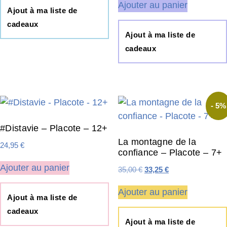
Ajouter au panier
Ajout à ma liste de
cadeaux
Ajout à ma liste de
cadeaux
- 5%
#Distavie – Placote – 12+
La montagne de la
24,95
€
confiance – Placote – 7+
Ajouter au panier
Le
Le
35,00
€
33,25
€
prix
prix
Ajouter au panier
initial
actuel
Ajout à ma liste de
était :
est :
cadeaux
Ajout à ma liste de
35,00 €.
33,25 €.