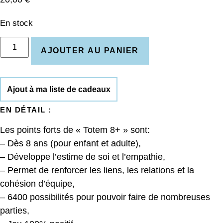
En stock
quantité
de
AJOUTER AU PANIER
Totem
-
Découvrez
vos
Ajout à ma liste de cadeaux
forces
-
EN DÉTAIL :
8+
Les points forts de « Totem 8+ » sont:
– Dès 8 ans (pour enfant et adulte),
– Développe l’estime de soi et l’empathie,
– Permet de renforcer les liens, les relations et la
cohésion d’équipe,
– 6400 possibilités pour pouvoir faire de nombreuses
parties,