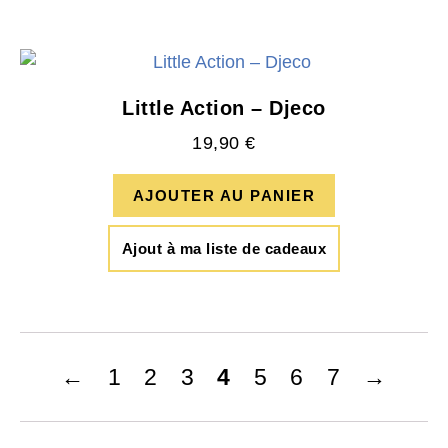
Little Action – Djeco
19,90
€
AJOUTER AU PANIER
Ajout à ma liste de cadeaux
←
1
2
3
4
5
6
7
→