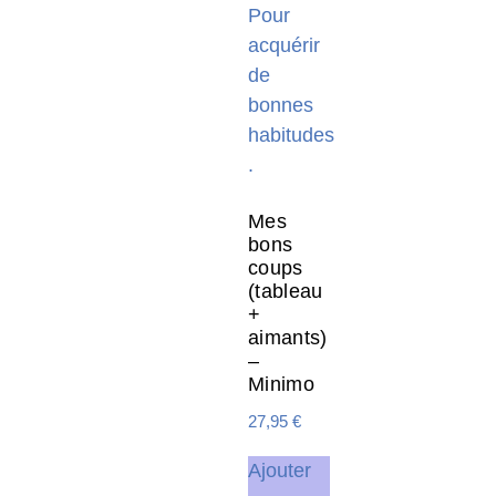
Mes
bons
coups
(tableau
+
aimants)
–
Minimo
27,95
€
Ajouter