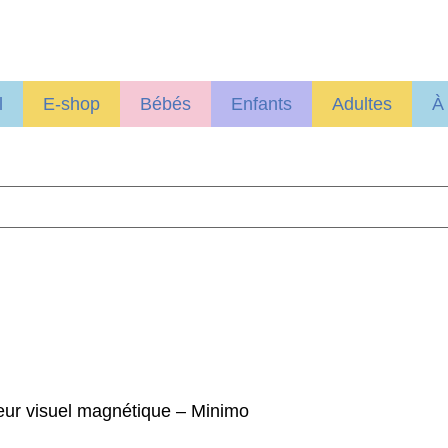
l
E-shop
Bébés
Enfants
Adultes
À
eur visuel magnétique – Minimo