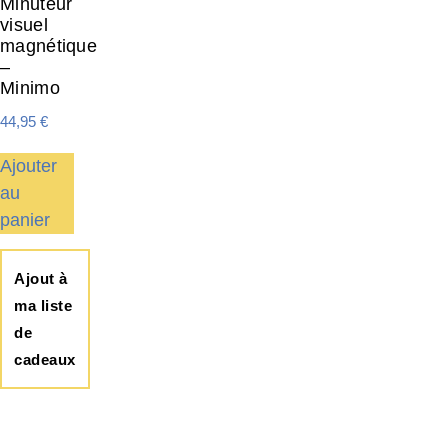
Minuteur
visuel
magnétique
–
Minimo
44,95
€
Ajouter
au
panier
Ajout à
ma liste
de
cadeaux