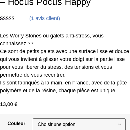
– Hocus Pocus Happy
(
1
avis client)
Noté
1
5.00
sur 5 basé
Les Worry Stones ou galets anti-stress, vous
sur
notation
client
connaissez ??
Ce sont de petits galets avec une surface lisse et douce
qui vous invitent à glisser votre doigt sur la partie lisse
pour vous libérer du stress, des tensions et vous
permettre de vous recentrer.
Ils sont fabriqués à la main, en France, avec de la pâte
polymère et de la résine, chaque pièce est unique.
13,00
€
Couleur