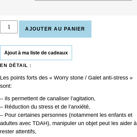
quantité
de
AJOUTER AU PANIER
Worry
stone
/
Galet
Ajout à ma liste de cadeaux
anti-
stress
EN DÉTAIL :
-
Hocus
Les points forts des « Worry stone / Galet anti-stress »
Pocus
Happy
sont:
– Ils permettent de canaliser l’agitation,
– Réduction du stress et de l’anxiété,
– Pour certaines personnes (notamment les enfants et
adultes avec TDAH), manipuler un objet peut les aider à
rester attentifs,