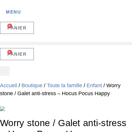
Aller
au
MENU
contenu
0
PANIER
0
PANIER
Accueil
/
Boutique
/
Toute la famille
/
Enfant
/ Worry
stone / Galet anti-stress – Hocus Pocus Happy
Worry stone / Galet anti-stress