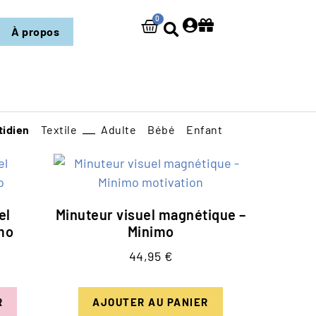
0
À propos
tidien
Textile
Adulte
Bébé
Enfant
el
Minuteur visuel magnétique –
mo
Minimo
44,95
€
R
AJOUTER AU PANIER