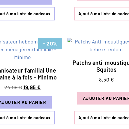
out à ma liste de cadeaux
Ajout à ma liste de cade
- 20%
Patchs anti-moustiq
Squitos
nisateur familial Une
ine à la fois – Minimo
8,50
€
24,95
€
19,95
€
AJOUTER AU PANIE
AJOUTER AU PANIER
out à ma liste de cadeaux
Ajout à ma liste de cade