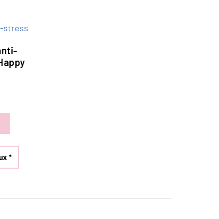
nti-
 Happy
S
ux *