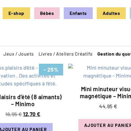
E-shop
Bébés
Enfants
Adultes
Jeux / Jouets
Livres / Ateliers Créatifs
Gestion du quo
- 25%
Mini minuteur visu
magnétique – Mini
aisirs d’été (8 aimants)
– Minimo
44,95
€
16,95
€
12,70
€
AJOUTER AU PANIE
AJOUTER AU PANIER