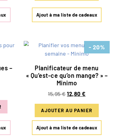
aux
Ajout à ma liste de cadeaux
- 20%
ues –
Planificateur de menu
« Qu’est-ce qu’on mange? » –
Minimo
15,95
€
12,80
€
R
AJOUTER AU PANIER
aux
Ajout à ma liste de cadeaux