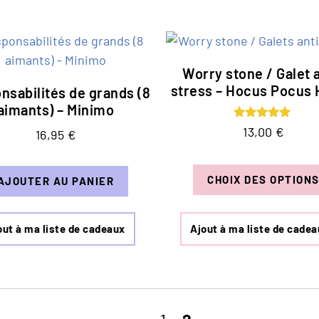
Worry stone / Galet a
stress – Hocus Pocus
nsabilités de grands (8
aimants) – Minimo
Note
13,00
€
16,95
€
5.00
sur 5
CHOIX DES OPTION
AJOUTER AU PANIER
out à ma liste de cadeaux
Ajout à ma liste de cadea